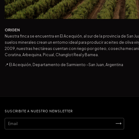
ORIGEN
Nuestra finca se encuentra en El Acequión, al sur de la provincia de San Jua
suelos minerales crean un entorno ideal para producir aceites de oliva v
2009, nuestras hectáreas cuentan con riego por goteo, cosecha mecaniz
Coratina, Arbequina, Picual, Changlot Real y Barnea.
📍 El Acequión, Departamento de Sarmiento –San Juan, Argentina
SUSCRIBITE A NUESTRO NEWSLETTER