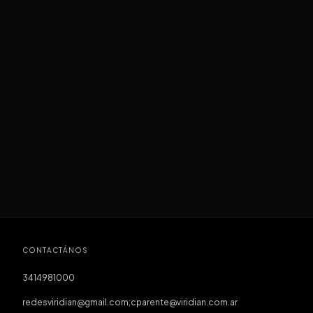
CONTACTÁNOS
3414981000
redesviridian@gmail.com
;
cparente@viridian.com.ar