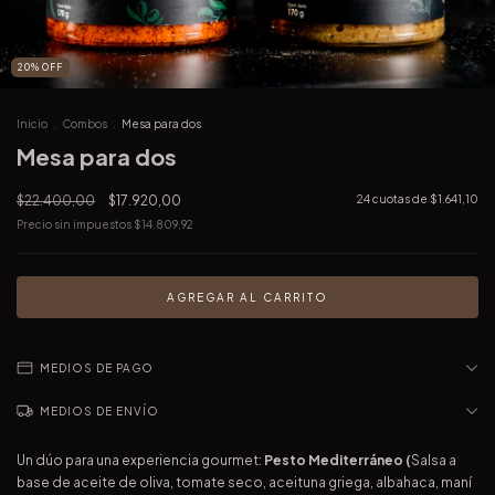
20
%
OFF
Inicio
.
Combos
.
Mesa para dos
Mesa para dos
$22.400,00
$17.920,00
24
cuotas de
$1.641,10
Precio sin impuestos
$14.809,92
MEDIOS DE PAGO
MEDIOS DE ENVÍO
Un dúo para una experiencia gourmet:
Pesto Mediterráneo (
Salsa a
base de aceite de oliva, tomate seco, aceituna griega, albahaca, maní