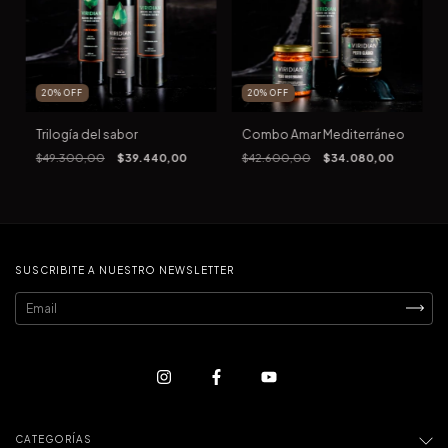
20
%
OFF
20
%
OFF
Trilogía del sabor
Combo Amar Mediterráneo
$49.300,00
$39.440,00
$42.600,00
$34.080,00
SUSCRIBITE A NUESTRO NEWSLETTER
CATEGORÍAS